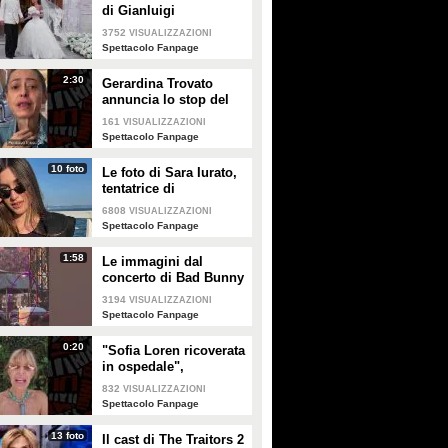
di Gianluigi
Donnarumma e Alessia
3752
VISUALIZZAZIONI
Elefante
Spettacolo Fanpage
2:30
Gerardina Trovato
annuncia lo stop del
tour per problemi di
161
VISUALIZZAZIONI
salute
Spettacolo Fanpage
10 foto
Le foto di Sara Iurato,
tentatrice di
Temptation Island 2026
6808
VISUALIZZAZIONI
Spettacolo Fanpage
1:58
Le immagini dal
concerto di Bad Bunny
a Milano
3194
VISUALIZZAZIONI
Spettacolo Fanpage
0:20
"Sofia Loren ricoverata
in ospedale",
Alessandra Mussolini
832
VISUALIZZAZIONI
smentisce: "È serena e
Spettacolo Fanpage
forte"
13 foto
Il cast di The Traitors 2