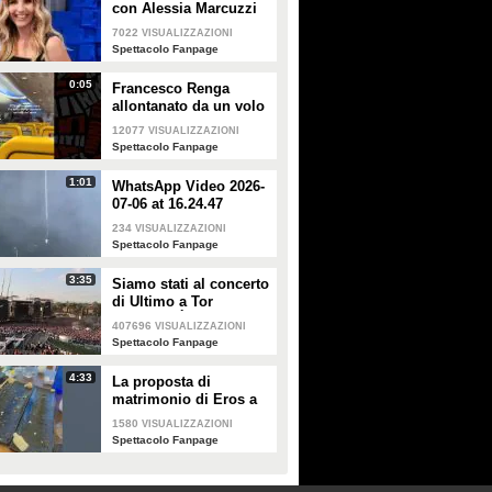
con Alessia Marcuzzi
7022
VISUALIZZAZIONI
Spettacolo Fanpage
0:05
Francesco Renga
allontanato da un volo
Ryanair dopo una
12077
VISUALIZZAZIONI
discussione con gli
Spettacolo Fanpage
steward
1:01
WhatsApp Video 2026-
07-06 at 16.24.47
234
VISUALIZZAZIONI
Spettacolo Fanpage
3:35
Siamo stati al concerto
di Ultimo a Tor
Vergata: "È il giorno
407696
VISUALIZZAZIONI
che aspettavo, questa è
Spettacolo Fanpage
la favola"
4:33
La proposta di
matrimonio di Eros a
Guendalina Canessa
1580
VISUALIZZAZIONI
Spettacolo Fanpage