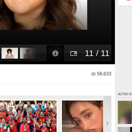
11 / 11
58.633
ALTRO D