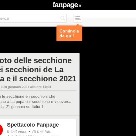
Comincia
da qui!
foto delle secchione
ei secchioni de La
a e il secchione 2021
 il
20 gennaio 2021 alle ore 14:04
 le secchione e i secchioni che
ano a La pupa e il secchione e viceversa,
dal 21 gennaio su Italia 1.
Spettacolo Fanpage
•
9.453 video
76.076 foto