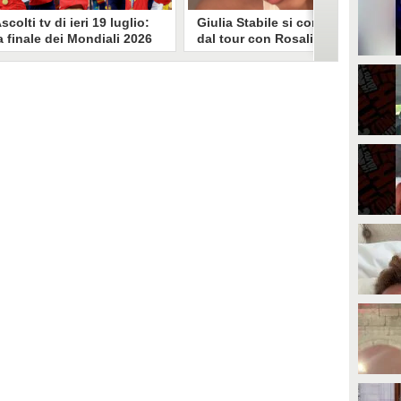
scolti tv di ieri 19 luglio:
Giulia Stabile si confessa
a finale dei Mondiali 2026
dal tour con Rosalia: "Non
pagna-Argentina
sono stata bene, costretta
travince (67.9%)
a stare chiusa in camera"
li ascolti tv di domenica 19
In giro per il mondo nel corpo di
uglio. Su Rai1 è stata trasmessa la
ballo di Rosalia, Giulia Stabile si è
artita conclusiva dei Mondiali di
lasciata andare a una confessione
alcio 2026, che ha visto trionfare
social dopo aver trascorso alcuni
a Spagna. Su Canale 5 è andato in
giorni chiusa nella sua stanza
nda un nuovo episodio di
d'hotel a causa di un malessere:
acconto di una notte. Nessuna
"La luce non arriva solo dagli
fida nell'access prime, è andata
altri. A volte è già dentro di noi".
n onda solo La Ruota della
ortuna.