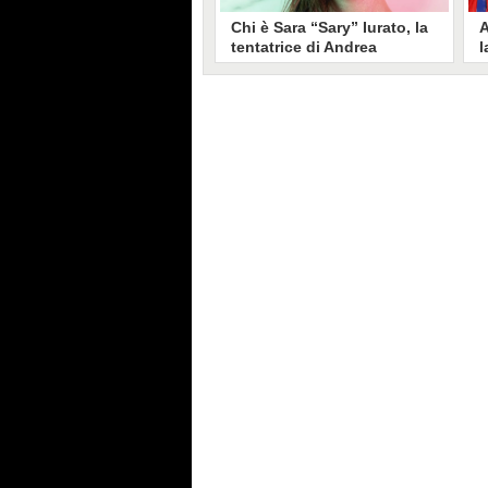
Chi è Sara “Sary” Iurato, la
A
tentatrice di Andrea
l
Petraroli a Temptation
S
Island 2026
s
Sara Iurato, soprannominata
G
“Sary”, è la tentatrice che ha fatto
l
vacillare Andrea Petraroli,
p
fidanzato di Iris De Lorenzis, a
C
Temptation Island 2026. Siciliana,
l
ha 24 anni e ha provato a mettere
o
in crisi il rapporto già precario tra
R
i due protagonisti del docu-reality
s
condotto da Filippo Bisciglia.
i
F