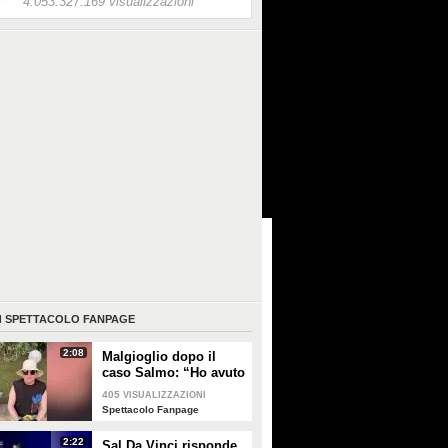
4.053.327.169 visualizzazioni
I
SPETTACOLO FANPAGE
2:08
Malgioglio dopo il
caso Salmo: “Ho avuto
un melanoma. Mettete
405
VISUALIZZAZIONI
la crema, non sentite i
Spettacolo Fanpage
ciarlatani”
2:22
Sal Da Vinci risponde