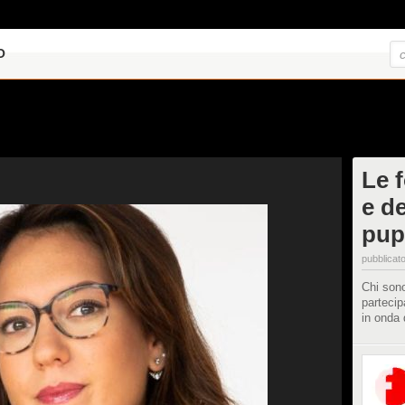
O
Le 
e d
pup
pubblicato
Chi sono
partecip
in onda 