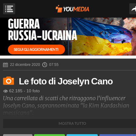
22 dicembre 2020
07:55
Le foto di Joselyn Cano
62.185
-
10 foto
Una carrellata di scatti che ritraggono l'influencer
Joselyn Cano, soprannominata "la Kim Kardashian
messicana".
MOSTRA TUTTO
Spettacolo Fanpage
4.053.403.657
-
9.455 video
-
76.076 foto