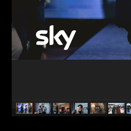
caricato da
Spettacolo Fanpage