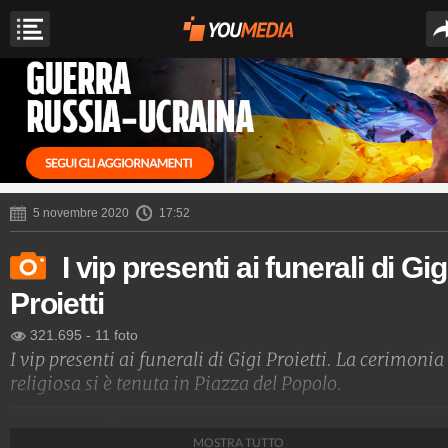
5 novembre 2020
17:52
I vip presenti ai funerali di Gig
Proietti
321.695
-
11 foto
I vip presenti ai funerali di Gigi Proietti. La cerimonia
religiosa si è tenuta in Piazza del Popolo.
Spettacolo Fanpage
MOSTRA TUTTO
4.053.362.584
-
9.454 video
-
76.076 foto