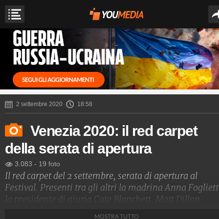
2 settembre 2020
18:58
Venezia 2020: il red carpet
della serata di apertura
3.083
-
19 foto
Il red carpet del 2 settembre, serata di apertura al
Festival. Presenti tra gli altri la madrina Anna Fogliett
la presidente di giuria Cate Blanchett, Matt Dillon
(anche lui in giuria) e Tilda Swinton, premiata con il
MOSTRA TUTTO