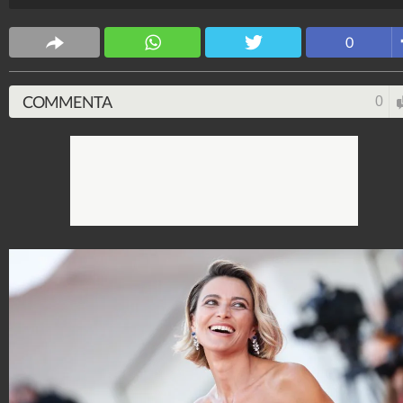
Leone alla carriera.
Spettacolo Fanpage
0
4.053.424.722
-
9.455 video
-
76.076 foto
COMMENTA
0