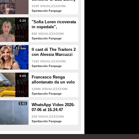
a Milano
3195
VISUALIZZAZIONI
Spettacolo Fanpage
0:20
"Sofia Loren ricoverata
in ospedale",
Alessandra Mussolini
836
VISUALIZZAZIONI
smentisce: "È serena e
Spettacolo Fanpage
forte"
13 foto
Il cast di The Traitors 2
con Alessia Marcuzzi
7165
VISUALIZZAZIONI
Spettacolo Fanpage
0:05
Francesco Renga
allontanato da un volo
Ryanair dopo una
12086
VISUALIZZAZIONI
discussione con gli
Spettacolo Fanpage
steward
1:01
WhatsApp Video 2026-
07-06 at 16.24.47
234
VISUALIZZAZIONI
Spettacolo Fanpage