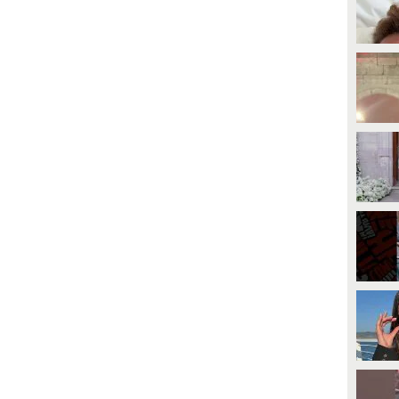
0 mila euro da devolvere in
giugno. Mancano pochi mesi,
eneficenza. Venerdì 19 novembre,
prima di avviarsi all'altare.
ndrà in onda il Torneo di Tale e
uale Show.