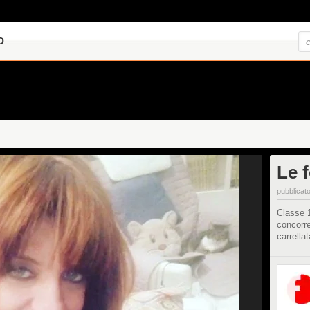
O
Le 
pubblicato
Classe 1
concorr
carrella