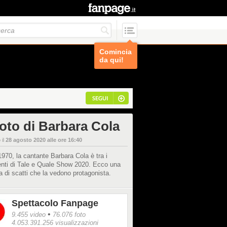
Comincia
da qui!
SEGUI
foto di Barbara Cola
 il
28 agosto 2020 alle ore 16:40
970, la cantante Barbara Cola è tra i
enti di Tale e Quale Show 2020. Ecco una
ta di scatti che la vedono protagonista.
Spettacolo Fanpage
•
9.455 video
76.076 foto
4.053.391.256 visualizzazioni