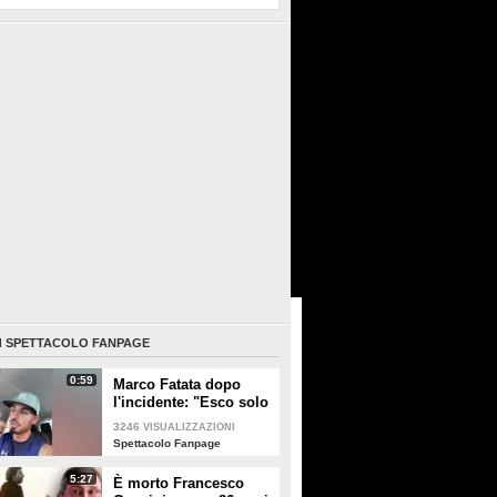
I
SPETTACOLO FANPAGE
0:59
Marco Fatata dopo
l'incidente: "Esco solo
di sera, i primi tempi
3246
VISUALIZZAZIONI
non riuscivo a
Spettacolo Fanpage
guardarmi"
5:27
È morto Francesco