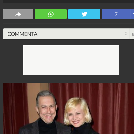
Spettacolo Fanpage
4.053.393.465
-
9.455 video
-
76.076 foto
7
COMMENTA
0