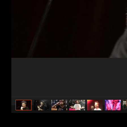
caricato da
Spettacolo Fanpage