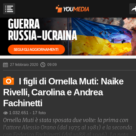
27 febbraio 2020
09:09
I figli di Ornella Muti: Naike
Rivelli, Carolina e Andrea
Fachinetti
1.032.651
-
17 foto
Ornella Muti è stata sposata due volte: la prima con
l'attore Alessio Orano (dal 1975 al 1981) e la seconda
con Federico Fachinetti (dal 1988 al 1996). La nota