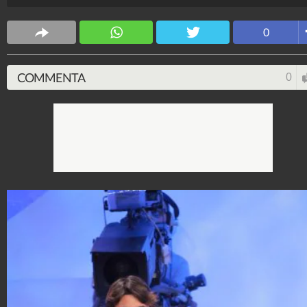
Spettacolo Fanpage
4.053.413.058
-
9.455 video
-
76.076 foto
0
COMMENTA
0