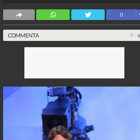
Spettacolo Fanpage
4.053.388.291
-
9.455 video
-
76.076 foto
0
COMMENTA
0