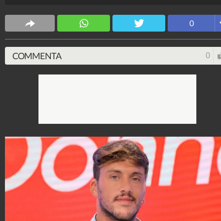
Spettacolo Fanpage
4.053.411.822
-
9.455 video
-
76.076 foto
0
COMMENTA
0