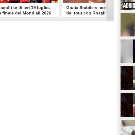
scolti tv di ieri 19 luglio:
Giulia Stabile si confessa
a finale dei Mondiali 2026
dal tour con Rosalia: "Non
pagna-Argentina
sono stata bene, costretta
travince (67.9%)
a stare chiusa in camera"
li ascolti tv di domenica 19
In giro per il mondo nel corpo di
uglio. Su Rai1 è stata trasmessa la
ballo di Rosalia, Giulia Stabile si è
artita conclusiva dei Mondiali di
lasciata andare a una confessione
alcio 2026, che ha visto trionfare
social dopo aver trascorso alcuni
a Spagna. Su Canale 5 è andato in
giorni chiusa nella sua stanza
nda un nuovo episodio di
d'hotel a causa di un malessere:
acconto di una notte. Nessuna
"La luce non arriva solo dagli
fida nell'access prime, è andata
altri. A volte è già dentro di noi".
n onda solo La Ruota della
ortuna.