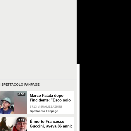
I
SPETTACOLO FANPAGE
0:59
Marco Fatata dopo
l'incidente: "Esco solo
di sera, i primi tempi
3713
VISUALIZZAZIONI
non riuscivo a
Spettacolo Fanpage
guardarmi"
5:27
È morto Francesco
Guccini, aveva 86 anni:
è stato uno dei