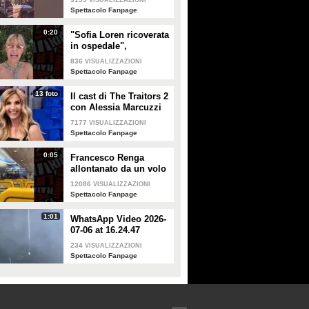
VISUALIZZAZIONI
Spettacolo Fanpage
0:20
"Sofia Loren ricoverata
in ospedale",
Alessandra Mussolini
836
VISUALIZZAZIONI
smentisce: "È serena e
Spettacolo Fanpage
forte"
13 foto
Il cast di The Traitors 2
con Alessia Marcuzzi
7177
VISUALIZZAZIONI
Spettacolo Fanpage
0:05
Francesco Renga
allontanato da un volo
Ryanair dopo una
12086
VISUALIZZAZIONI
discussione con gli
Spettacolo Fanpage
steward
1:01
WhatsApp Video 2026-
07-06 at 16.24.47
234
VISUALIZZAZIONI
Spettacolo Fanpage