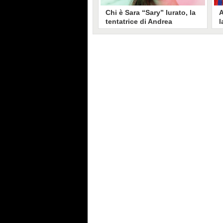
Chi è Sara “Sary” Iurato, la
A
tentatrice di Andrea
l
Petraroli a Temptation
S
Island 2026
s
Sara Iurato, soprannominata
G
“Sary”, è la tentatrice che ha fatto
l
vacillare Andrea Petraroli,
p
fidanzato di Iris De Lorenzis, a
C
Temptation Island 2026. Siciliana,
l
ha 24 anni e ha provato a mettere
o
in crisi il rapporto già precario tra
R
i due protagonisti del docu-reality
s
condotto da Filippo Bisciglia.
i
F