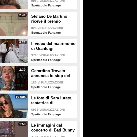
9952
VISUALIZZAZIONI
creme solari
Spettacolo Fanpage
2:41
Stefano De Martino
riceve il premio
intitolato al padre
829
VISUALIZZAZIONI
Enrico
Spettacolo Fanpage
0:23
Il video del matrimonio
di Gianluigi
Donnarumma e Alessia
3768
VISUALIZZAZIONI
Elefante
Spettacolo Fanpage
2:30
Gerardina Trovato
annuncia lo stop del
tour per problemi di
180
VISUALIZZAZIONI
salute
Spettacolo Fanpage
10 foto
Le foto di Sara Iurato,
tentatrice di
Temptation Island 2026
6933
VISUALIZZAZIONI
Spettacolo Fanpage
1:58
Le immagini dal
concerto di Bad Bunny
a Milano
3195