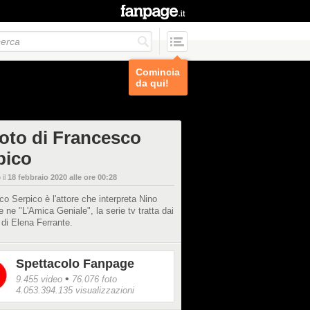
Comincia
da qui!
foto di Francesco
pico
 il
18 febbraio 2020 alle ore 00:28
o Serpico è l'attore che interpreta Nino
e ne "L'Amica Geniale", la serie tv tratta dai
 di Elena Ferrante.
Spettacolo Fanpage
•
9.455 video
76.076 foto
4.053.394.135 visualizzazioni