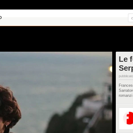
O
Le 
Ser
pubblicato
Francesc
Sarrator
romanzi