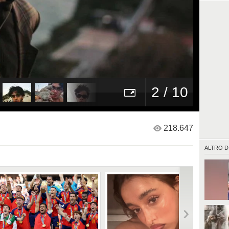
2 / 10
218.647
ALTRO D