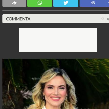
48
4.053.327.404
-
9.453 video
-
76.076 foto
COMMENTA
0