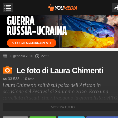
30 gennaio 2020
22:52
Le foto di Laura Chimenti
33.538
-
10 foto
Laura Chimenti salirà sul palco dell'Ariston in
occasione del Festival di Sanremo 2020. Ecco una
carrellata di scatti che ritraggono la giornalista del TG
che affiancherà Amadeus.
MOSTRA TUTTO
Spettacolo Fanpage