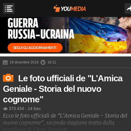
18 dicembre 2019
16:11
Le foto ufficiali de "L'Amica
Geniale - Storia del nuovo
cognome"
373.434
-
14 foto
Ecco le foto ufficiali de "L'Amica Geniale - Storia del
nuovo cognome", seconda stagione tratta dalla
tetralogia di Elena Ferrante.