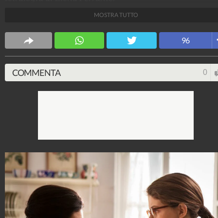
MOSTRA TUTTO
Gennaro M. Duello
11.816.094
-
39 video
-
-351 foto
96
COMMENTA
0