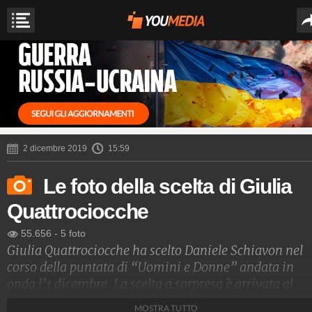
2 dicembre 2019
15:59
Le foto della scelta di Giulia
Quattrociocche
55.656
-
5 foto
Giulia Quattrociocche ha scelto Daniele Schiavon nel
corso della puntata di “Uomini e Donne” andata in
onda l’1 dicembre. La scelta a sorpresa è arrivata al
termine di un ballo significativo che ha visto la tronis
MOSTRA TUTTO