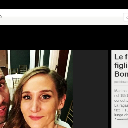
O
Le f
figl
Bon
pubblicato
Martina 
nel 1981
condutto
La ragaz
fatti il
lunga d
Appassio
è sposa