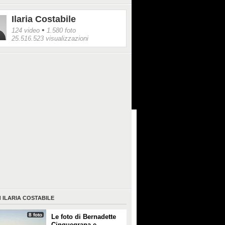
no.
Ilaria Costabile
•
124 video
1.580 foto
25.516.523 visualizzazioni
I
ILARIA COSTABILE
8 foto
Le foto di Bernadette
Cinquegrana e