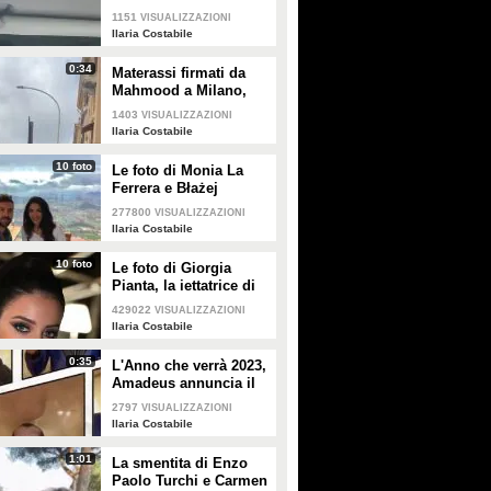
Olivieri: "Stiamo bene,
1151
VISUALIZZAZIONI
non prendetela peggio
Ilaria Costabile
di noi"
0:34
Materassi firmati da
Mahmood a Milano,
Roma e Napoli: le
1403
VISUALIZZAZIONI
reazioni dei passanti
Ilaria Costabile
10 foto
Le foto di Monia La
Ferrera e Błażej
Augustyn
277800
VISUALIZZAZIONI
Ilaria Costabile
10 foto
Le foto di Giorgia
Pianta, la iettatrice di
Avanti un altro
429022
VISUALIZZAZIONI
Ilaria Costabile
0:35
L'Anno che verrà 2023,
Amadeus annuncia il
cast
2797
VISUALIZZAZIONI
Ilaria Costabile
1:01
La smentita di Enzo
Paolo Turchi e Carmen