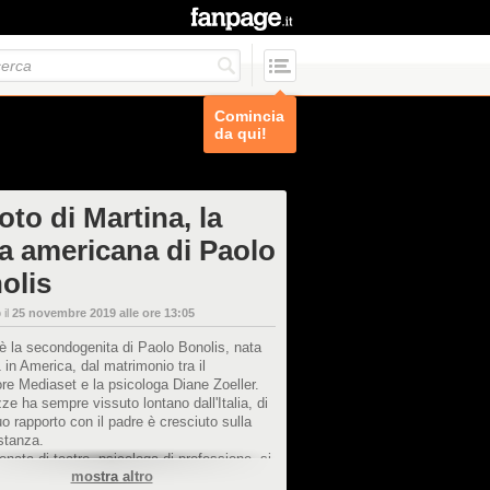
Comincia
da qui!
oto di Martina, la
ia americana di Paolo
olis
 il
25 novembre 2019 alle ore 13:05
è la secondogenita di Paolo Bonolis, nata
 in America, dal matrimonio tra il
re Mediaset e la psicologa Diane Zoeller.
ze ha sempre vissuto lontano dall'Italia, di
 suo rapporto con il padre è cresciuto sulla
istanza.
nata di teatro, psicologa di professione, si
mostra altro
ta nel novembre 2019 con il suo