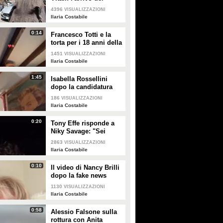
feretro alla chiesa di
4396
VISUALIZZAZIONI
San Pancrazio a Roma
Ilaria Costabile
0:14
Francesco Totti e la
torta per i 18 anni della
figlia Chanel
1451
VISUALIZZAZIONI
Ilaria Costabile
1:45
Isabella Rossellini
dopo la candidatura
agli Oscar: "Penso ai
186
VISUALIZZAZIONI
miei genitori, grata a
Ilaria Costabile
Berger"
0:20
Tony Effe risponde a
Niky Savage: "Sei
stupido, non puoi
2863
VISUALIZZAZIONI
essere mio figlio"
Ilaria Costabile
0:10
Il video di Nancy Brilli
dopo la fake news
sulla sua morte: "Sono
1130
VISUALIZZAZIONI
piuttosto viva"
Ilaria Costabile
0:58
Alessio Falsone sulla
rottura con Anita