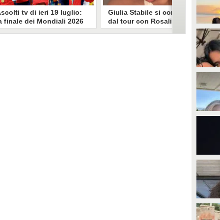
scolti tv di ieri 19 luglio:
Giulia Stabile si confessa
a finale dei Mondiali 2026
dal tour con Rosalia: "Non
pagna-Argentina
sono stata bene, costretta
travince (67.9%)
a stare chiusa in camera"
li ascolti tv di domenica 19
In giro per il mondo nel corpo di
uglio. Su Rai1 è stata trasmessa la
ballo di Rosalia, Giulia Stabile si è
artita conclusiva dei Mondiali di
lasciata andare a una confessione
alcio 2026, che ha visto trionfare
social dopo aver trascorso alcuni
a Spagna. Su Canale 5 è andato in
giorni chiusa nella sua stanza
nda un nuovo episodio di
d'hotel a causa di un malessere:
acconto di una notte. Nessuna
"La luce non arriva solo dagli
fida nell'access prime, è andata
altri. A volte è già dentro di noi".
n onda solo La Ruota della
ortuna.