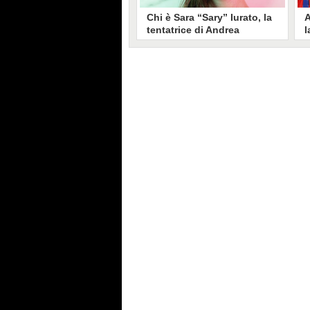
Chi è Sara “Sary” Iurato, la
A
tentatrice di Andrea
l
Petraroli a Temptation
S
Island 2026
s
Sara Iurato, soprannominata
G
“Sary”, è la tentatrice che ha fatto
l
vacillare Andrea Petraroli,
p
fidanzato di Iris De Lorenzis, a
C
Temptation Island 2026. Siciliana,
l
ha 24 anni e ha provato a mettere
o
in crisi il rapporto già precario tra
R
i due protagonisti del docu-reality
s
condotto da Filippo Bisciglia.
i
F