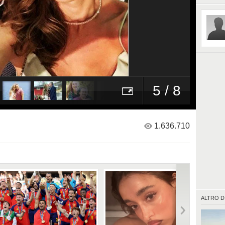
compag
5 / 8
1.636.710
ALTRO D