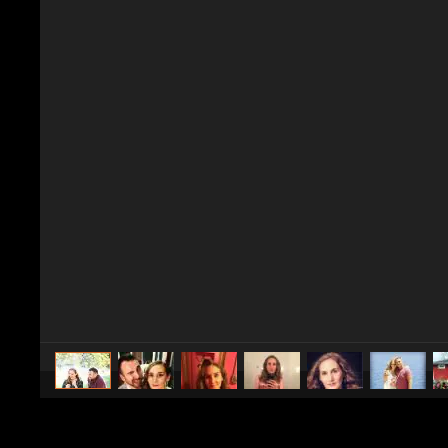
caricato da
Ilaria Costabile