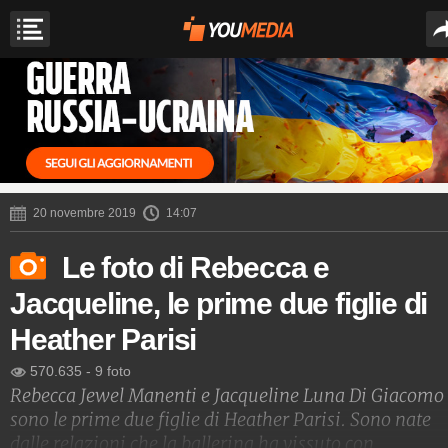
20 novembre 2019
14:07
Le foto di Rebecca e
Jacqueline, le prime due figlie di
Heather Parisi
570.635
-
9 foto
Rebecca Jewel Manenti e Jacqueline Luna Di Giacomo
sono le prime due figlie di Heather Parisi. Sono nate
dalle relazioni che la ballerina ha vissuto con