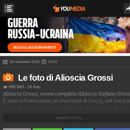
16 novembre 2019
15:02
Le foto di Alioscia Grossi
695.680
-
10 foto
Alioscia Grossi, nome completo Alioscia Stefano Gross
È nato a Pietrasanta, in provincia di Lucca, nel 2003 e
è uno dei nuovi aspiranti ballerini di Amici 19. Ma lo
abbiamo già visto prima in televisione, per l'esattezza
MOSTRA TUTTO
da bambino. Correva l'anno 2010, lui aveva 7 anni ed
era uno dei bambini di "Chi ha incastrato Peter Pan?"