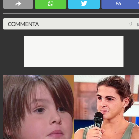
86
Spettacolo Fanpage
4.053.337.414
-
9.453 video
-
76.076 foto
COMMENTA
0