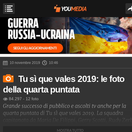
10 novembre 2019
10:46
Tu sì que vales 2019: le foto
della quarta puntata
84.297
-
12 foto
Grande successo di pubblico e ascolti tv anche per la
quarta puntata di Tu sì que vales 2019. La squadra
capitanata da Maria De Filippi, Gerry Scotti, Rudy Zerb
Teo Mammucari e dal capo della giuria popolare
MOSTRA TUTTO