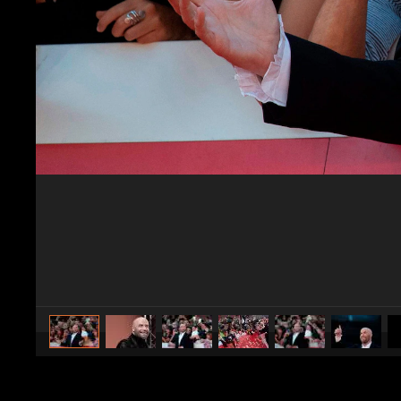
caricato da
Spettacolo Fanpage