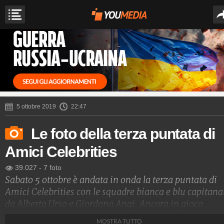
5 ottobre 2019
22:47
Le foto della terza puntata di
Amici Celebrities
39.027
-
7 foto
Sabato 5 ottobre è andata in onda la terza puntata di
Amici Celebrities con le squadre bianca e blu capitana
da Alberto Urso e Giordana Angi. Ancora in gioco
Pamela Camassa, Ciro Ferrara, Filippo Bisciglia e
MOSTRA TUTTO