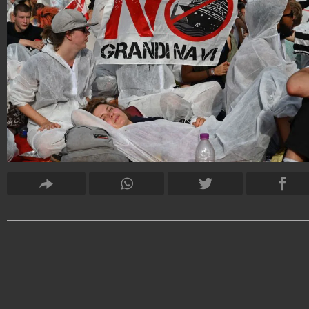
EleonoraDAmore
12.558.381
-
171 video
-
156 foto