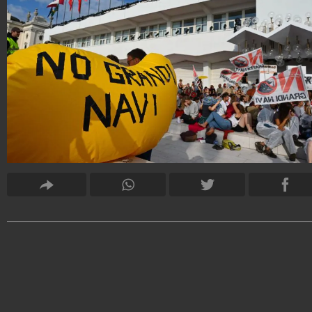
EleonoraDAmore
12.558.340
-
171 video
-
156 foto