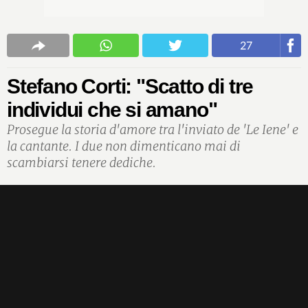
27
Stefano Corti: "Scatto di tre
individui che si amano"
Prosegue la storia d'amore tra l'inviato de 'Le Iene' e
la cantante. I due non dimenticano mai di
scambiarsi tenere dediche.