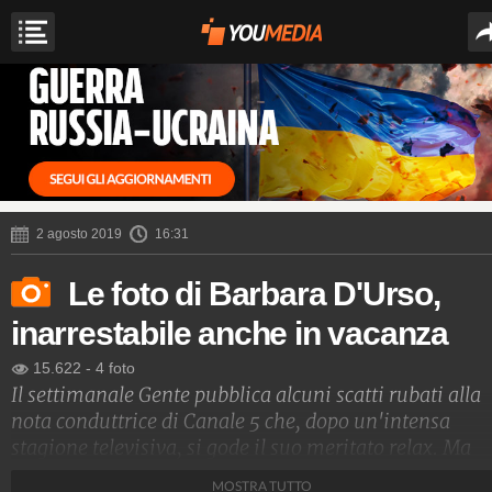
2 agosto 2019
16:31
Le foto di Barbara D'Urso,
inarrestabile anche in vacanza
15.622
-
4 foto
Il settimanale Gente pubblica alcuni scatti rubati alla
nota conduttrice di Canale 5 che, dopo un'intensa
stagione televisiva, si gode il suo meritato relax. Ma
'Carmelita' sembra proprio che non riesca a stare fer
MOSTRA TUTTO