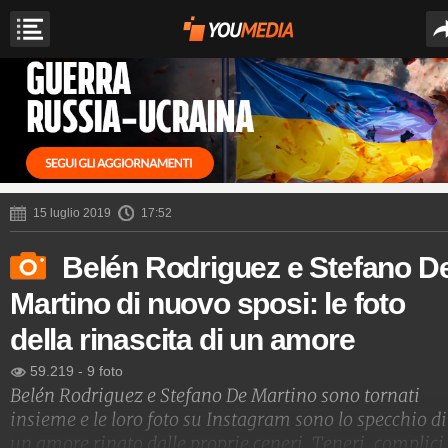
15 luglio 2019
17:52
Belén Rodriguez e Stefano D
Martino di nuovo sposi: le foto
della rinascita di un amore
59.219
-
9 foto
Belén Rodriguez e Stefano De Martino sono tornati
insieme e le loro foto su Instagram sono lo specchio di
un amore rinato dalle proprie ceneri. Teneri, complici