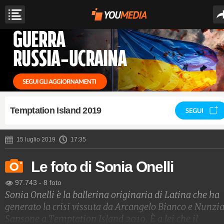
Temptation Island 2019
SEGUI
15 luglio 2019
17:35
Le foto di Sonia Onelli
97.743
-
8 foto
Sonia Onelli è la ballerina originaria di Latina che ha
generato la crisi vissuta da Arcangelo Bianco e Nunzi
Sansone a Temptation Island 2019. È a lei che il