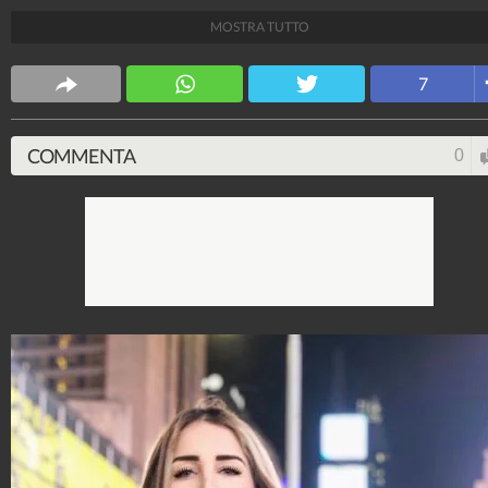
fidanzato di Nunzia ha strappato il bacio che lo ha
MOSTRA TUTTO
spinto a riconsiderare la sua storia d’amore.
Spettacolo Fanpage
7
4.053.357.820
-
9.454 video
-
76.076 foto
COMMENTA
0