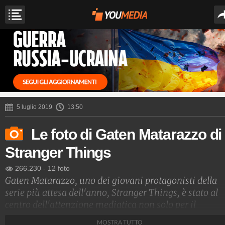
5 luglio 2019
13:50
Le foto di Gaten Matarazzo di
Stranger Things
266.230
-
12 foto
Gaten Matarazzo, uno dei giovani protagonisti della
serie più attesa dell'anno,
Stranger Things
, è stato al
centro dell'attenzione mediatica non solo per il
personaggio da lui interpretato, ma anche perché ha
MOSTRA TUTTO