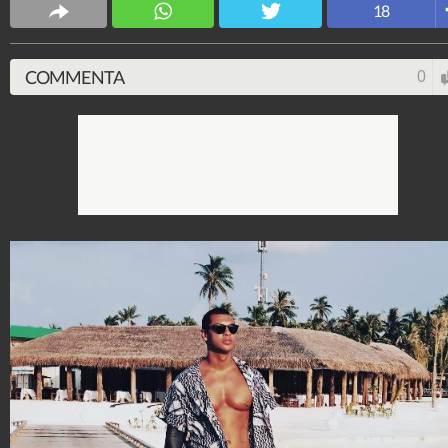
Spettacolo Fanpage
18
4.053.397.331
-
9.455 video
-
76.076 foto
COMMENTA
0