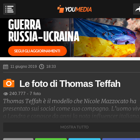
11 giugno 2019
18:33
Le foto di Thomas Teffah
240.777
-
7 foto
Thomas Teffah è il modello che Nicole Mazzocato ha
presentato sui social come suo compagno. L’uomo vi
a Londra e conosce da anni la nota influencer italiana
Di lui, Nicole ha scritto sui social: “L’unica forma di
MOSTRA TUTTO
felicità nella vita è amare ed essere amati”.