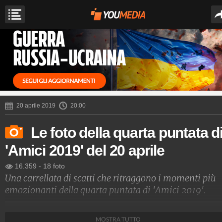
20 aprile 2019
20:00
Le foto della quarta puntata d
'Amici 2019' del 20 aprile
16.359
-
18 foto
Una carrellata di scatti che ritraggono i momenti più
emozionanti della quarta puntata di 'Amici 2019'.
Spettacolo Fanpage
MOSTRA TUTTO
4.053.348.004
-
9.454 video
-
76.076 foto