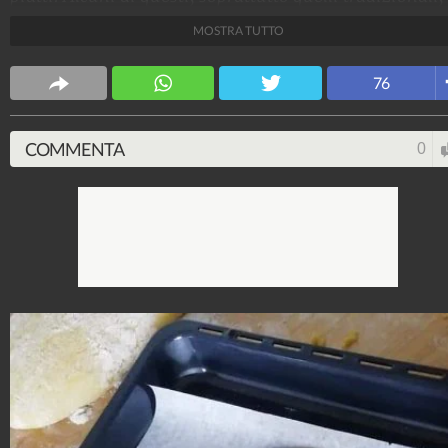
non mancheranno sulle tavole italiane. Ma qual è il
MOSTRA TUTTO
piatto al quale non riuscite mai a rinunciare in questi
giorni?
76
Citizens
339.907
-
84 video
-
997 foto
COMMENTA
0