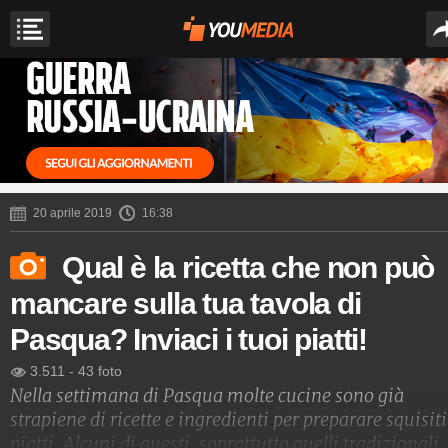
20 aprile 2019
16:38
Qual è la ricetta che non può
mancare sulla tua tavola di
Pasqua? Inviaci i tuoi piatti!
3.511
-
43 foto
Nella settimana di Pasqua molte cucine sono già
strapiene di ricette e ingredienti per preparare squisiti
piatti. Alcuni di questi, soprattutto quelli tradizionali,