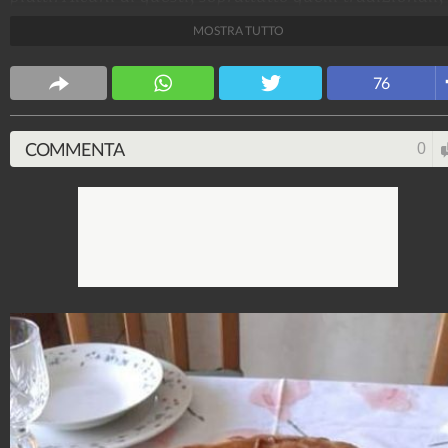
non mancheranno sulle tavole italiane. Ma qual è il
MOSTRA TUTTO
piatto al quale non riuscite mai a rinunciare in questi
giorni?
76
Citizens
339.832
-
84 video
-
997 foto
COMMENTA
0