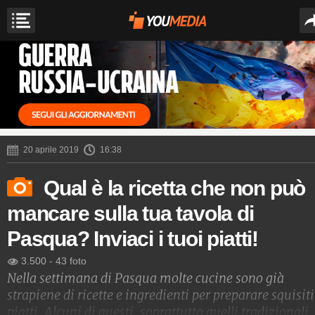
20 aprile 2019
16:38
Qual è la ricetta che non può
mancare sulla tua tavola di
Pasqua? Inviaci i tuoi piatti!
3.500
-
43 foto
Nella settimana di Pasqua molte cucine sono già
strapiene di ricette e ingredienti per preparare squisiti
piatti. Alcuni di questi, soprattutto quelli tradizionali,