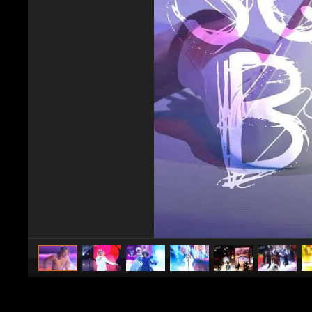
caricato da
Spettacolo Fanpage