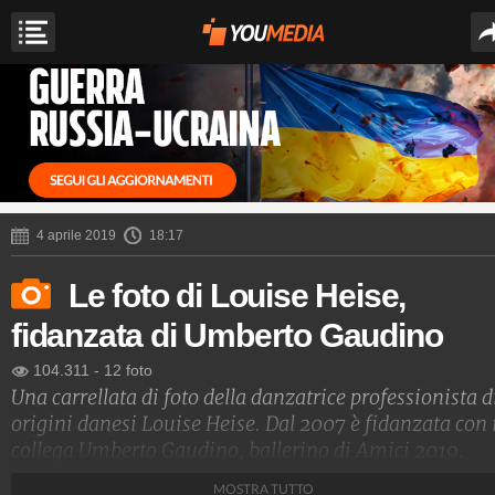
4 aprile 2019
18:17
Le foto di Louise Heise,
fidanzata di Umberto Gaudino
104.311
-
12 foto
Una carrellata di foto della danzatrice professionista d
origini danesi Louise Heise. Dal 2007 è fidanzata con 
collega Umberto Gaudino, ballerino di Amici 2019.
MOSTRA TUTTO