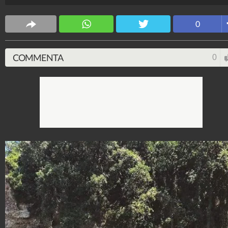
Spettacolo Fanpage
4.053.390.519
-
9.455 video
-
76.076 foto
0
COMMENTA
0