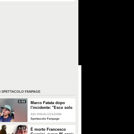
I
SPETTACOLO FANPAGE
0:59
Marco Fatata dopo
l'incidente: "Esco solo
di sera, i primi tempi
322
VISUALIZZAZIONI
non riuscivo a
Spettacolo Fanpage
guardarmi"
5:27
È morto Francesco