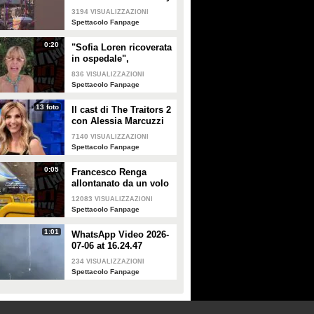
a Milano
3194
VISUALIZZAZIONI
Spettacolo Fanpage
0:20
"Sofia Loren ricoverata
in ospedale",
Alessandra Mussolini
836
VISUALIZZAZIONI
smentisce: "È serena e
Spettacolo Fanpage
forte"
13 foto
Il cast di The Traitors 2
con Alessia Marcuzzi
7140
VISUALIZZAZIONI
Spettacolo Fanpage
0:05
Francesco Renga
allontanato da un volo
Ryanair dopo una
12083
VISUALIZZAZIONI
discussione con gli
Spettacolo Fanpage
steward
1:01
WhatsApp Video 2026-
07-06 at 16.24.47
234
VISUALIZZAZIONI
Spettacolo Fanpage