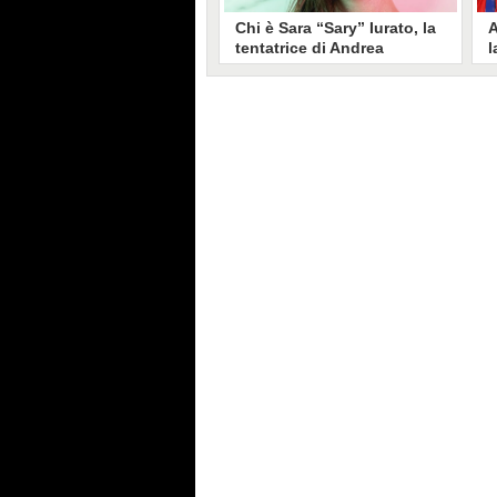
Chi è Sara “Sary” Iurato, la
A
tentatrice di Andrea
l
Petraroli a Temptation
S
Island 2026
s
Sara Iurato, soprannominata
G
“Sary”, è la tentatrice che ha fatto
l
vacillare Andrea Petraroli,
p
fidanzato di Iris De Lorenzis, a
C
Temptation Island 2026. Siciliana,
l
ha 24 anni e ha provato a mettere
o
in crisi il rapporto già precario tra
R
i due protagonisti del docu-reality
s
condotto da Filippo Bisciglia.
i
F