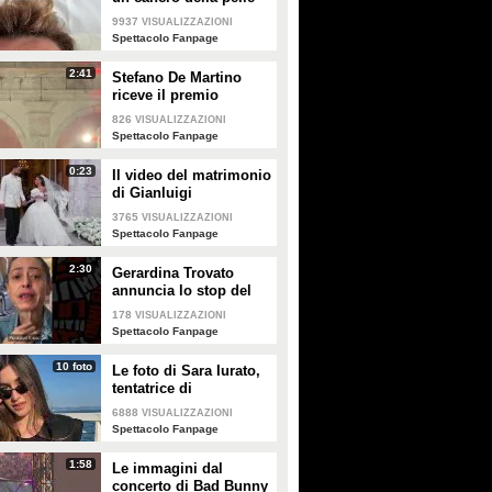
e apre al dibattito sulle
9937
VISUALIZZAZIONI
creme solari
Spettacolo Fanpage
2:41
Stefano De Martino
riceve il premio
intitolato al padre
826
VISUALIZZAZIONI
Enrico
Spettacolo Fanpage
0:23
Il video del matrimonio
di Gianluigi
Donnarumma e Alessia
3765
VISUALIZZAZIONI
Elefante
Spettacolo Fanpage
2:30
Gerardina Trovato
annuncia lo stop del
tour per problemi di
178
VISUALIZZAZIONI
salute
Spettacolo Fanpage
10 foto
Le foto di Sara Iurato,
tentatrice di
Temptation Island 2026
6888
VISUALIZZAZIONI
Spettacolo Fanpage
1:58
Le immagini dal
concerto di Bad Bunny