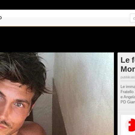
O
Le f
Mor
pubblicato
Le immag
Fratello
e Angela
PD Gian 