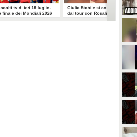
scolti tv di ieri 19 luglio:
Giulia Stabile si confessa
a finale dei Mondiali 2026
dal tour con Rosalia: "Non
pagna-Argentina
sono stata bene, costretta
travince (67.9%)
a stare chiusa in camera"
li ascolti tv di domenica 19
In giro per il mondo nel corpo di
uglio. Su Rai1 è stata trasmessa la
ballo di Rosalia, Giulia Stabile si è
artita conclusiva dei Mondiali di
lasciata andare a una confessione
alcio 2026, che ha visto trionfare
social dopo aver trascorso alcuni
a Spagna. Su Canale 5 è andato in
giorni chiusa nella sua stanza
nda un nuovo episodio di
d'hotel a causa di un malessere:
acconto di una notte. Nessuna
"La luce non arriva solo dagli
fida nell'access prime, è andata
altri. A volte è già dentro di noi".
n onda solo La Ruota della
ortuna.