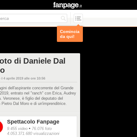
Comincia
da qui!
oto di Daniele Dal
o
 il
4 aprile 2019 alle ore 10:56
ini dell'aspirante concorrente del Grande
 2019, entrato nel "ranch" con Erica, Audrey
. Veronese, è figlio del deputato del
Pietro Dal Moro e di un'imprenditrice.
Spettacolo Fanpage
•
9.455 video
76.076 foto
4.053.371.680 visualizzazioni