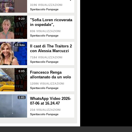
a Milano
3196
VISUALIZZAZIONI
Spettacolo Fanpage
0:20
"Sofia Loren ricoverata
in ospedale",
Alessandra Mussolini
836
VISUALIZZAZIONI
smentisce: "È serena e
Spettacolo Fanpage
forte"
13 foto
Il cast di The Traitors 2
con Alessia Marcuzzi
7184
VISUALIZZAZIONI
Spettacolo Fanpage
0:05
Francesco Renga
allontanato da un volo
Ryanair dopo una
12086
VISUALIZZAZIONI
discussione con gli
Spettacolo Fanpage
steward
1:01
WhatsApp Video 2026-
07-06 at 16.24.47
234
VISUALIZZAZIONI
Spettacolo Fanpage