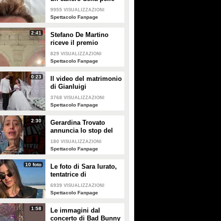
e apre al dibattito sulle
9955
VISUALIZZAZIONI
creme solari
Spettacolo Fanpage
2:41
Stefano De Martino
riceve il premio
intitolato al padre
829
VISUALIZZAZIONI
Enrico
Spettacolo Fanpage
0:23
Il video del matrimonio
di Gianluigi
Donnarumma e Alessia
3768
VISUALIZZAZIONI
Elefante
Spettacolo Fanpage
2:30
Gerardina Trovato
annuncia lo stop del
tour per problemi di
180
VISUALIZZAZIONI
salute
Spettacolo Fanpage
10 foto
Le foto di Sara Iurato,
tentatrice di
Temptation Island 2026
6939
VISUALIZZAZIONI
Spettacolo Fanpage
1:58
Le immagini dal
concerto di Bad Bunny