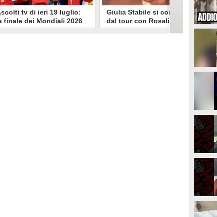
scolti tv di ieri 19 luglio:
Giulia Stabile si confessa
a finale dei Mondiali 2026
dal tour con Rosalia: "Non
pagna-Argentina
sono stata bene, costretta
travince (67.9%)
a stare chiusa in camera"
li ascolti tv di domenica 19
In giro per il mondo nel corpo di
uglio. Su Rai1 è stata trasmessa la
ballo di Rosalia, Giulia Stabile si è
artita conclusiva dei Mondiali di
lasciata andare a una confessione
alcio 2026, che ha visto trionfare
social dopo aver trascorso alcuni
a Spagna. Su Canale 5 è andato in
giorni chiusa nella sua stanza
nda un nuovo episodio di
d'hotel a causa di un malessere:
acconto di una notte. Nessuna
"La luce non arriva solo dagli
fida nell'access prime, è andata
altri. A volte è già dentro di noi".
n onda solo La Ruota della
ortuna.