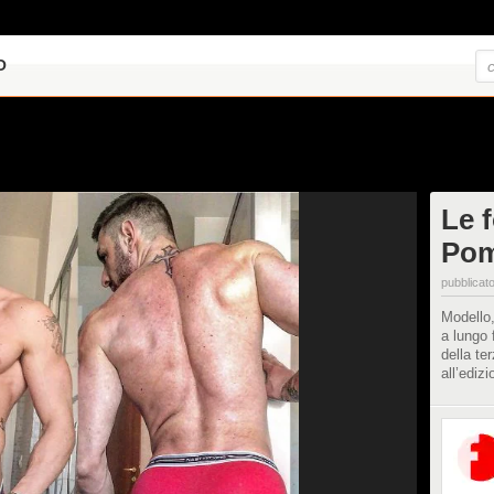
O
Le f
Pom
pubblicato
Modello,
a lungo 
della te
all’ediz