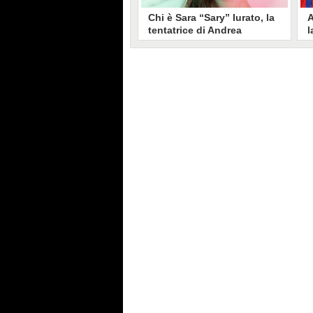
Chi è Sara “Sary” Iurato, la
A
tentatrice di Andrea
l
Petraroli a Temptation
S
Island 2026
s
Sara Iurato, soprannominata
G
“Sary”, è la tentatrice che ha fatto
l
vacillare Andrea Petraroli,
p
fidanzato di Iris De Lorenzis, a
C
Temptation Island 2026. Siciliana,
l
ha 24 anni e ha provato a mettere
o
in crisi il rapporto già precario tra
R
i due protagonisti del docu-reality
s
condotto da Filippo Bisciglia.
i
F