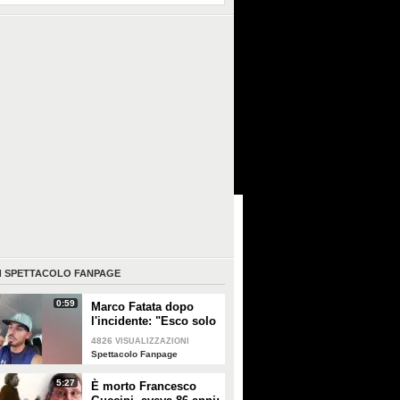
I
SPETTACOLO FANPAGE
0:59
Marco Fatata dopo
l'incidente: "Esco solo
di sera, i primi tempi
4826
VISUALIZZAZIONI
non riuscivo a
Spettacolo Fanpage
guardarmi"
5:27
È morto Francesco