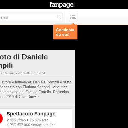
Comincia
da qui!
oto di Daniele
pili
 il
16 marzo 2019 alle ore 17:04
 attore e influencer, Daniele Pompili è stato
fidanzato con Floriana Secondi, vincitrice
rza edizione del Grande Fratello. Partecipa
ione 2019 di Ciao Darwin.
Spettacolo Fanpage
•
9.455 video
76.076 foto
4.053.402.800 visualizzazioni