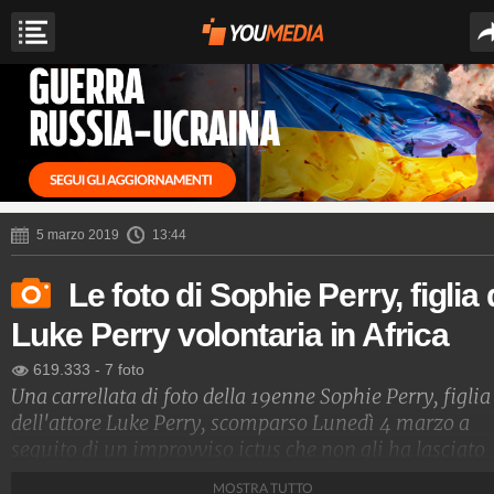
5 marzo 2019
13:44
Le foto di Sophie Perry, figlia 
Luke Perry volontaria in Africa
619.333
-
7 foto
Una carrellata di foto della 19enne Sophie Perry, figlia
dell'attore Luke Perry, scomparso Lunedì 4 marzo a
seguito di un improvviso ictus che non gli ha lasciato
scampo.
MOSTRA TUTTO