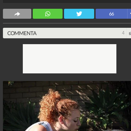
Spettacolo Fanpage
66
4.053.341.116
-
9.454 video
-
76.076 foto
COMMENTA
4