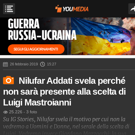
26 febbraio 2019
15:27
Nilufar Addati svela perché
non sarà presente alla scelta di
Luigi Mastroianni
25.226
-
3 foto
Su IG Stories, Nilufar svela il motivo per cui non la
vedremo a Uomini e Donne, nel serale della scelta di
Luigi. Vedremo invece Giordano Mazzocchi: la sua