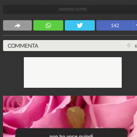
relazione con la Addati è finita da poco.
MOSTRA TUTTO
Spettacolo Fanpage
142
4.053.365.787
-
9.454 video
-
76.076 foto
COMMENTA
0