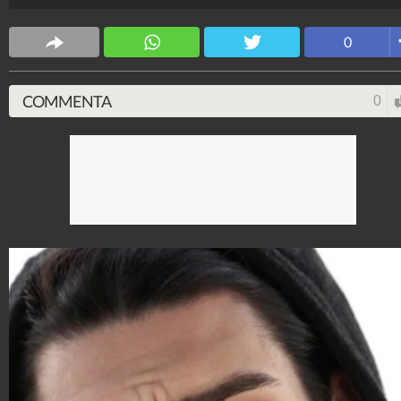
Spettacolo Fanpage
0
4.053.405.189
-
9.455 video
-
76.076 foto
COMMENTA
0