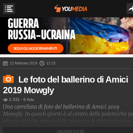
12 febbraio 2019
12:15
Le foto del ballerino di Amici
2019 Mowgly
2.332
-
6 foto
Una carrellata di foto del ballerino di Amici 2019
Mowgly. In questi giorni è al centro delle polemiche p
alcune critiche mosse dalla maestra di danza classica
Alessandra Celentano.
MOSTRA TUTTO