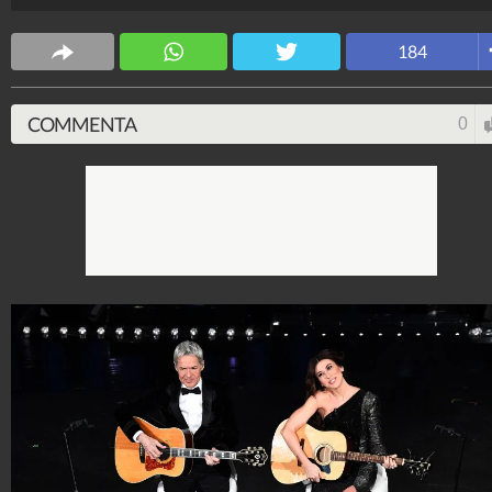
Spettacolo Fanpage
4.053.385.655
-
9.455 video
-
76.076 foto
184
COMMENTA
0