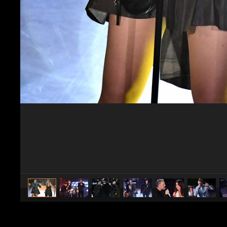
caricato da
Spettacolo Fanpage