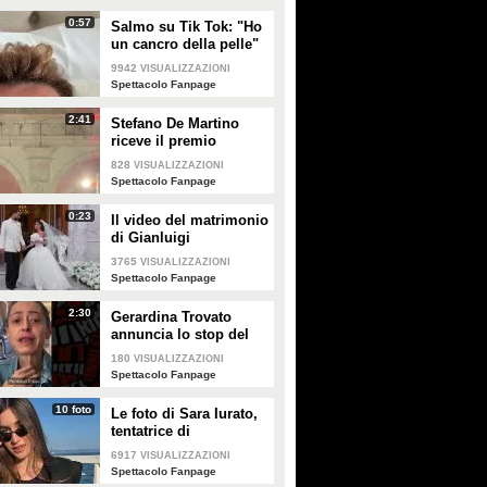
0:57
Salmo su Tik Tok: "Ho
un cancro della pelle"
e apre al dibattito sulle
9942
VISUALIZZAZIONI
creme solari
Spettacolo Fanpage
2:41
Stefano De Martino
riceve il premio
intitolato al padre
828
VISUALIZZAZIONI
Enrico
Spettacolo Fanpage
0:23
Il video del matrimonio
di Gianluigi
Donnarumma e Alessia
3765
VISUALIZZAZIONI
Elefante
Spettacolo Fanpage
2:30
Gerardina Trovato
annuncia lo stop del
tour per problemi di
180
VISUALIZZAZIONI
salute
Spettacolo Fanpage
10 foto
Le foto di Sara Iurato,
tentatrice di
Temptation Island 2026
6917
VISUALIZZAZIONI
Spettacolo Fanpage