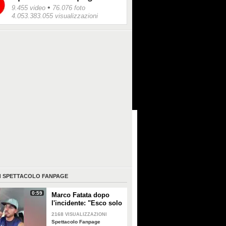
•
9.455 video
76.076 foto
4.053.383.055 visualizzazioni
I
SPETTACOLO FANPAGE
0:59
Marco Fatata dopo
l'incidente: "Esco solo
di sera, i primi tempi
2168
VISUALIZZAZIONI
non riuscivo a
Spettacolo Fanpage