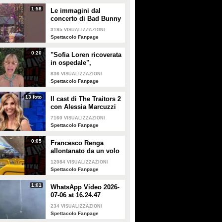
1:58
Le immagini dal
concerto di Bad Bunny
a Milano
3195
VISUALIZZAZIONI
Spettacolo Fanpage
0:20
"Sofia Loren ricoverata
in ospedale",
Alessandra Mussolini
836
VISUALIZZAZIONI
smentisce: "È serena e
Spettacolo Fanpage
forte"
13 foto
Il cast di The Traitors 2
con Alessia Marcuzzi
7160
VISUALIZZAZIONI
Spettacolo Fanpage
0:05
Francesco Renga
allontanato da un volo
Ryanair dopo una
12084
VISUALIZZAZIONI
discussione con gli
Spettacolo Fanpage
steward
1:01
WhatsApp Video 2026-
07-06 at 16.24.47
234
VISUALIZZAZIONI
Spettacolo Fanpage