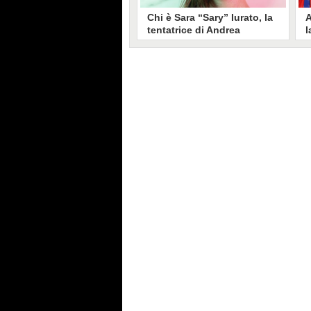
Chi è Sara “Sary” Iurato, la
A
tentatrice di Andrea
l
Petraroli a Temptation
S
Island 2026
s
Sara Iurato, soprannominata
G
“Sary”, è la tentatrice che ha fatto
l
vacillare Andrea Petraroli,
p
fidanzato di Iris De Lorenzis, a
C
Temptation Island 2026. Siciliana,
l
ha 24 anni e ha provato a mettere
o
in crisi il rapporto già precario tra
R
i due protagonisti del docu-reality
s
condotto da Filippo Bisciglia.
i
F