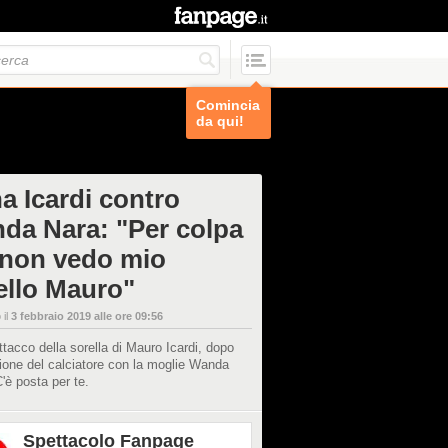
Comincia
da qui!
a Icardi contro
da Nara: "Per colpa
 non vedo mio
tello Mauro"
 il
3 febbraio 2019 alle ore 09:56
attacco della sorella di Mauro Icardi, dopo
zione del calciatore con la moglie Wanda
'è posta per te.
Spettacolo Fanpage