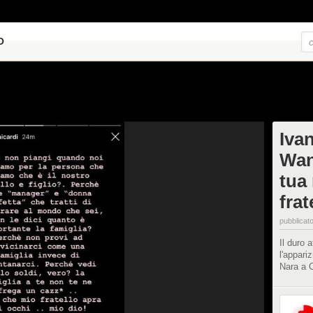
O
Ivan
Wan
tua
fra
pubblicato
Il duro 
l'appari
Nara a C