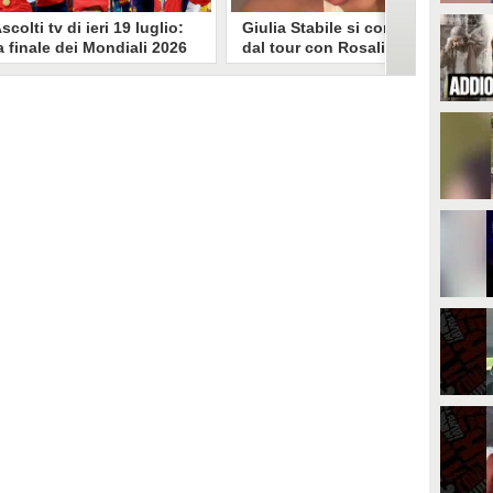
scolti tv di ieri 19 luglio:
Giulia Stabile si confessa
a finale dei Mondiali 2026
dal tour con Rosalia: "Non
pagna-Argentina
sono stata bene, costretta
travince (67.9%)
a stare chiusa in camera"
li ascolti tv di domenica 19
In giro per il mondo nel corpo di
uglio. Su Rai1 è stata trasmessa la
ballo di Rosalia, Giulia Stabile si è
artita conclusiva dei Mondiali di
lasciata andare a una confessione
alcio 2026, che ha visto trionfare
social dopo aver trascorso alcuni
a Spagna. Su Canale 5 è andato in
giorni chiusa nella sua stanza
nda un nuovo episodio di
d'hotel a causa di un malessere:
acconto di una notte. Nessuna
"La luce non arriva solo dagli
fida nell'access prime, è andata
altri. A volte è già dentro di noi".
n onda solo La Ruota della
ortuna.