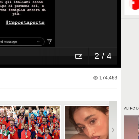
2 / 4
174.463
ALTRO D