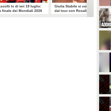
scolti tv di ieri 19 luglio:
Giulia Stabile si confessa
a finale dei Mondiali 2026
dal tour con Rosalia: "Non
pagna-Argentina
sono stata bene, costretta
travince (67.9%)
a stare chiusa in camera"
li ascolti tv di domenica 19
In giro per il mondo nel corpo di
uglio. Su Rai1 è stata trasmessa la
ballo di Rosalia, Giulia Stabile si è
artita conclusiva dei Mondiali di
lasciata andare a una confessione
alcio 2026, che ha visto trionfare
social dopo aver trascorso alcuni
a Spagna. Su Canale 5 è andato in
giorni chiusa nella sua stanza
nda un nuovo episodio di
d'hotel a causa di un malessere:
acconto di una notte. Nessuna
"La luce non arriva solo dagli
fida nell'access prime, è andata
altri. A volte è già dentro di noi".
n onda solo La Ruota della
ortuna.