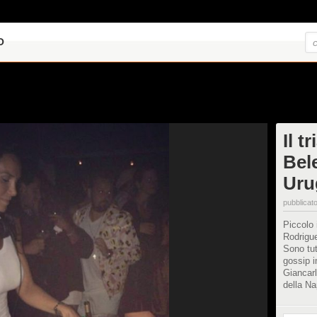
O
Il t
Bel
Uru
pubblicato
Piccolo 
Rodrigue
Sono tut
gossip 
Giancarl
della N