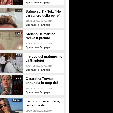
Spettacolo Fanpage
0:57
Salmo su Tik Tok: "Ho
un cancro della pelle"
e apre al dibattito sulle
9956
VISUALIZZAZIONI
creme solari
Spettacolo Fanpage
2:41
Stefano De Martino
riceve il premio
intitolato al padre
829
VISUALIZZAZIONI
Enrico
Spettacolo Fanpage
0:23
Il video del matrimonio
di Gianluigi
Donnarumma e Alessia
3771
VISUALIZZAZIONI
Elefante
Spettacolo Fanpage
2:30
Gerardina Trovato
annuncia lo stop del
tour per problemi di
180
VISUALIZZAZIONI
salute
Spettacolo Fanpage
10 foto
Le foto di Sara Iurato,
tentatrice di
Temptation Island 2026
6939
VISUALIZZAZIONI