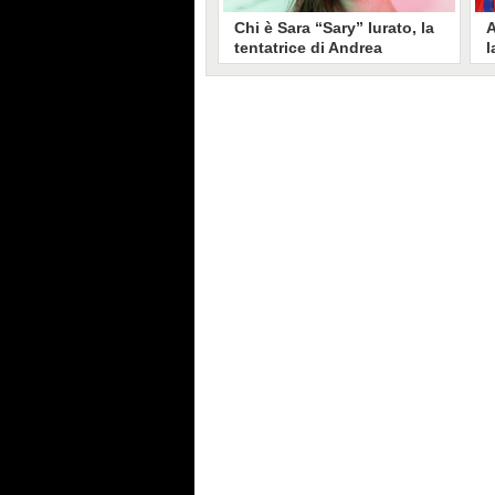
Chi è Sara “Sary” Iurato, la
A
tentatrice di Andrea
l
Petraroli a Temptation
S
Island 2026
s
Sara Iurato, soprannominata
G
“Sary”, è la tentatrice che ha fatto
l
vacillare Andrea Petraroli,
p
fidanzato di Iris De Lorenzis, a
C
Temptation Island 2026. Siciliana,
l
ha 24 anni e ha provato a mettere
o
in crisi il rapporto già precario tra
R
i due protagonisti del docu-reality
s
condotto da Filippo Bisciglia.
i
F