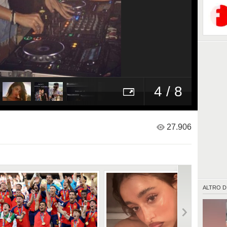
4 / 8
27.906
ALTRO D