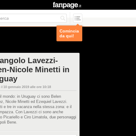
Comincia
da qui!
riangolo Lavezzi-
en-Nicole Minetti in
guay
 il
10 gennaio 2019 alle ore 10:18
il mondo: in Uruguay ci sono Belen
z, Nicole Minetti ed Ezequiel Lavezzi.
ti e tre in vacanza nella stessa zona: e il
impazza. Con Lavezzi ci sono anche
o Picariello e Ciro Limatola, due personaggi
apoli Bene.