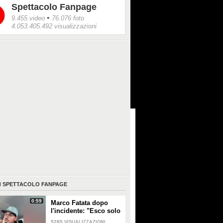
Spettacolo Fanpage
•
9.455 video
76.076 foto
4.053.405.492 visualizzazioni
I
SPETTACOLO FANPAGE
0:59
Marco Fatata dopo
l'incidente: "Esco solo
di sera, i primi tempi
5285
VISUALIZZAZIONI