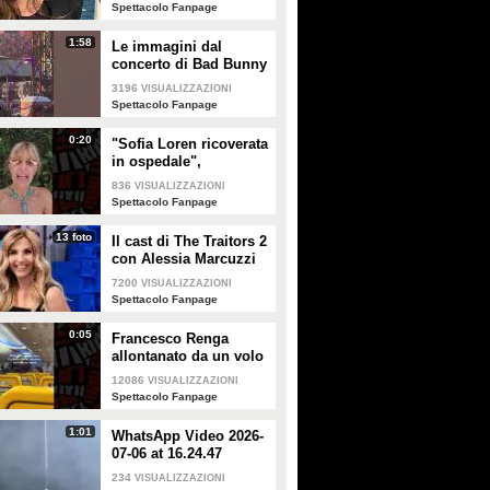
Spettacolo Fanpage
1:58
Le immagini dal
concerto di Bad Bunny
a Milano
3196
VISUALIZZAZIONI
Spettacolo Fanpage
0:20
"Sofia Loren ricoverata
in ospedale",
Alessandra Mussolini
836
VISUALIZZAZIONI
smentisce: "È serena e
Spettacolo Fanpage
forte"
13 foto
Il cast di The Traitors 2
con Alessia Marcuzzi
7200
VISUALIZZAZIONI
Spettacolo Fanpage
0:05
Francesco Renga
allontanato da un volo
Ryanair dopo una
12086
VISUALIZZAZIONI
discussione con gli
Spettacolo Fanpage
steward
1:01
WhatsApp Video 2026-
07-06 at 16.24.47
234
VISUALIZZAZIONI