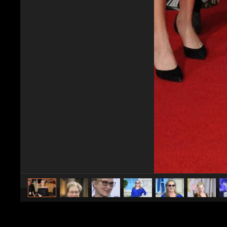
caricato da
Spettacolo Fanpage