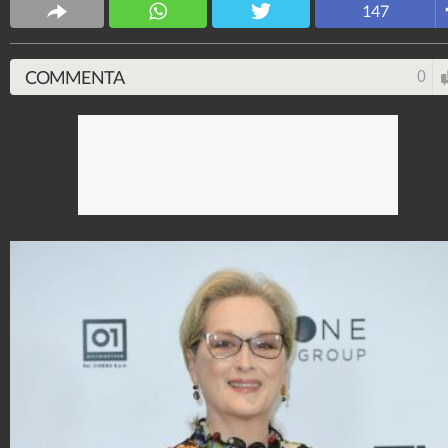
147
Spettacolo Fanpage
4.053.358.339
-
9.454 video
-
76.076 foto
COMMENTA
0