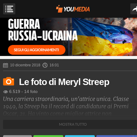
10 dicembre 2018
16:01
Le foto di Meryl Streep
6.519
-
14 foto
Una carriera straordinaria, un'attrice unica. Classe
1949, la Streep ha il record di candidature ai Premi
Oscar, 21. Ha vinto come miglior attrice non
protagonista per "Kramer contro Kramer" nel 1979,
MOSTRA TUTTO
migliore attrice protagonista per "La scelta di Sophie"
nel 1982 e per "The Iron Lady" nel 2012.