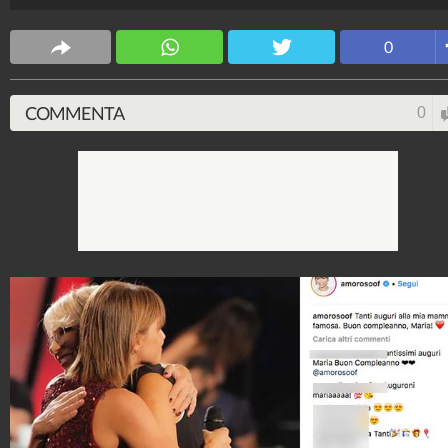
Spettacolo Fanpage
0
4.053.376.121
-
9.455 video
-
76.076 foto
COMMENTA
0