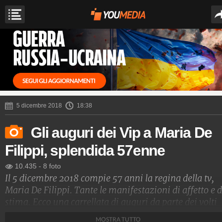
5 dicembre 2018
18:38
Gli auguri dei Vip a Maria De
Filippi, splendida 57enne
10.435
-
8 foto
Il 5 dicembre 2018 compie 57 anni la regina della tv,
Maria De Filippi. Tante le manifestazioni di affetto e d
stima. Ecco una carrellata di auguri da parte dei volti
noti della musica e dello spettacolo.
MOSTRA TUTTO