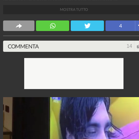
immagini del suo papà. Il modello è uno dei concorren
MOSTRA TUTTO
del Grande Fratello Vip 2018.
Spettacolo Fanpage
4
4.053.428.436
-
9.455 video
-
76.076 foto
COMMENTA
14