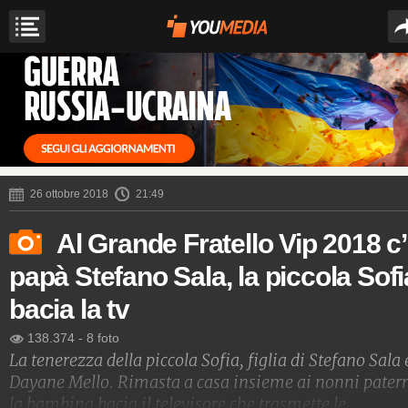
26 ottobre 2018
21:49
Al Grande Fratello Vip 2018 c
papà Stefano Sala, la piccola Sofi
bacia la tv
138.374
-
8 foto
La tenerezza della piccola Sofia, figlia di Stefano Sala 
Dayane Mello. Rimasta a casa insieme ai nonni patern
la bambina bacia il televisore che trasmette le