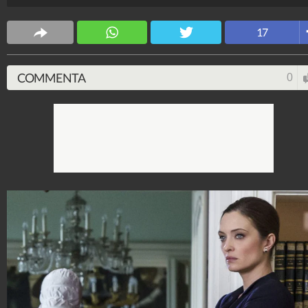
Spettacolo Fanpage
4.053.322.828
-
9.453 video
-
76.076 foto
17
COMMENTA
0